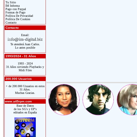
Tu Sitio
IM Informa
Pago con Paypal
Formas de Pago
Política De Privacidad
Política De Cookies
Contacto
Contacto
Email:
Te atenderá Juan Carlos.
Lo antes posible
1993/2024 - 31 Años
1993 - 2024
31 Años sirviendo Playbacks y
Midi Files
200.000 Usuarios
+ de 200.000 Usuarios en estos
31 Años.
Muchas Gracias.
www.a45rpm.com
Base de Datos
de los SG's y EP's
editados en España