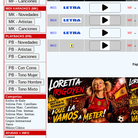
-
8615
MF
MIDI KARAOKES (MK)
-
8614
MF
-
8613
MF
PLAYBACKS (PB)
-
8612
MF
Pági
Categorías
Estilos de Baile
Solistas Fem. Castellano
Solistas Masc. Castellano
Solistas Fem. Internac.
Solistas Masc. Internac.
Grupos Castellano
Grupos Internacional
Varios
Música Clásica
AYUDAS + INFO
General