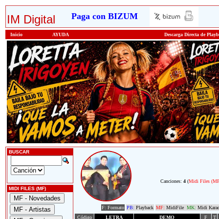
Paga con BIZUM
IM Digital
Inicio
AYUDA
Descarga Directa de Play
BUSCAR
Canciones:
4
(
Midi Files (M
MIDI FILES (MF)
F: Formato
PB:
Playback
MF:
MidiFile
MK:
Midi Kara
Código
LETRA
DEMO
F
T