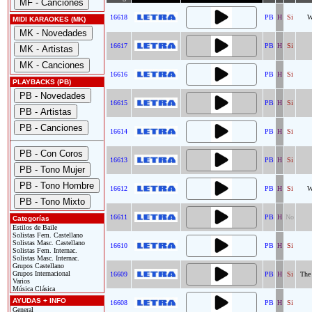
16618
PB
H
Si
W
MIDI KARAOKES (MK)
16617
PB
H
Si
16616
PB
H
Si
PLAYBACKS (PB)
16615
PB
H
Si
16614
PB
H
Si
16613
PB
H
Si
16612
PB
H
Si
W
16611
PB
H
No
Categorías
Estilos de Baile
Solistas Fem. Castellano
Solistas Masc. Castellano
16610
PB
H
Si
Solistas Fem. Internac.
Solistas Masc. Internac.
Grupos Castellano
Grupos Internacional
16609
PB
H
Si
The
Varios
Música Clásica
AYUDAS + INFO
16608
PB
H
Si
General