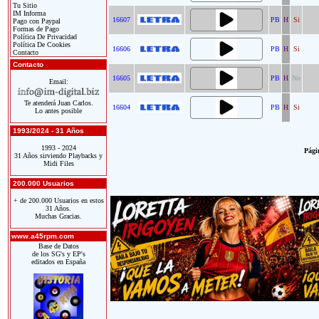
Tu Sitio
IM Informa
16607
PB
H
Si
Pago con Paypal
Formas de Pago
Política De Privacidad
Política De Cookies
16606
PB
H
Si
Contacto
Contacto
16605
PB
H
No
Email:
Te atenderá Juan Carlos.
16604
PB
H
Si
Lo antes posible
1993/2024 - 31 Años
1993 - 2024
Págin
31 Años sirviendo Playbacks y
Midi Files
200.000 Usuarios
+ de 200.000 Usuarios en estos
31 Años.
Muchas Gracias.
www.a45rpm.com
Base de Datos
de los SG's y EP's
editados en España