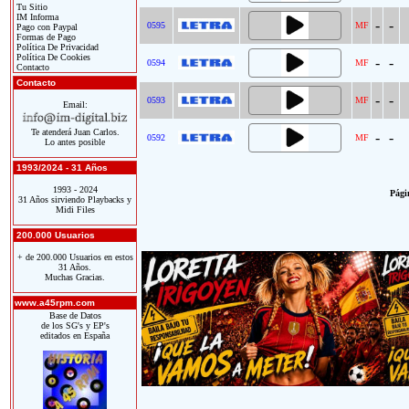
Tu Sitio
IM Informa
-
-
0595
MF
Pago con Paypal
Formas de Pago
Política De Privacidad
Política De Cookies
-
-
0594
MF
Contacto
Contacto
-
-
0593
MF
Email:
Te atenderá Juan Carlos.
-
-
0592
MF
Lo antes posible
1993/2024 - 31 Años
1993 - 2024
Págin
31 Años sirviendo Playbacks y
Midi Files
200.000 Usuarios
+ de 200.000 Usuarios en estos
31 Años.
Muchas Gracias.
www.a45rpm.com
Base de Datos
de los SG's y EP's
editados en España