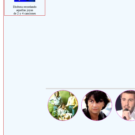
Disfruta recordando
aquellas joyas
de 2 y 4 canciones