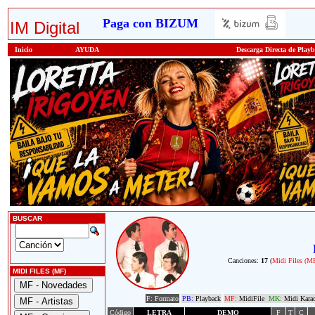
Paga con BIZUM
IM Digital
Inicio
AYUDA
Descarga Directa de Play
BUSCAR
Canciones:
17
(
Midi Files (M
MIDI FILES (MF)
F: Formato
PB:
Playback
MF:
MidiFile
MK:
Midi Kara
Código
LETRA
DEMO
F
T
C