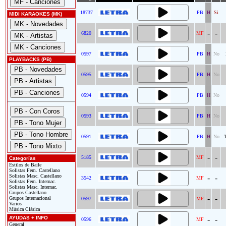
18737
PB
H
Si
MIDI KARAOKES (MK)
-
-
6820
MF
0597
PB
H
No
PLAYBACKS (PB)
0595
PB
H
No
0594
PB
H
No
0593
PB
H
No
0591
PB
H
No
-
-
5185
MF
Categorías
Estilos de Baile
Solistas Fem. Castellano
Solistas Masc. Castellano
-
-
3542
MF
Solistas Fem. Internac.
Solistas Masc. Internac.
Grupos Castellano
-
-
Grupos Internacional
0597
MF
Varios
Música Clásica
AYUDAS + INFO
-
-
0596
MF
General