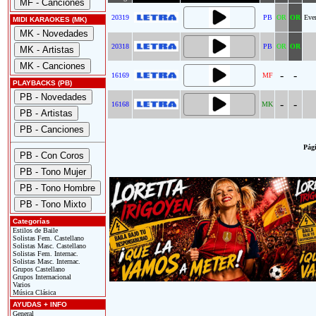
20319
PB
OR
OR
Eve
MIDI KARAOKES (MK)
20318
PB
OR
OR
-
-
16169
MF
PLAYBACKS (PB)
-
-
16168
MK
Pági
Categorías
Estilos de Baile
Solistas Fem. Castellano
Solistas Masc. Castellano
Solistas Fem. Internac.
Solistas Masc. Internac.
Grupos Castellano
Grupos Internacional
Varios
Música Clásica
AYUDAS + INFO
General