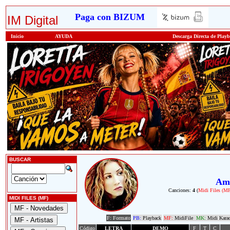
Paga con BIZUM
IM Digital
Inicio
AYUDA
Descarga Directa de Play
BUSCAR
Am
Canciones:
4
(
Midi Files (M
MIDI FILES (MF)
F: Formato
PB:
Playback
MF:
MidiFile
MK:
Midi Kara
Código
LETRA
DEMO
F
T
C