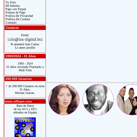
Tu Sitio
IM Informa
Pago con Paypal
Formas de Pago
Política De Privacidad
Política De Cookies
Contacto
Contacto
Email:
Te atenderá Juan Carlos.
Lo antes posible
1993/2024 - 31 Años
1993 - 2024
31 Años sirviendo Playbacks y
Midi Files
200.000 Usuarios
+ de 200.000 Usuarios en estos
31 Años.
Muchas Gracias.
www.a45rpm.com
Base de Datos
de los SG's y EP's
editados en España