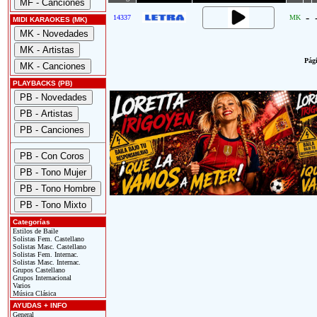
-
14337
MK
MIDI KARAOKES (MK)
Pági
PLAYBACKS (PB)
Categorías
Estilos de Baile
Solistas Fem. Castellano
Solistas Masc. Castellano
Solistas Fem. Internac.
Solistas Masc. Internac.
Grupos Castellano
Grupos Internacional
Varios
Música Clásica
AYUDAS + INFO
General