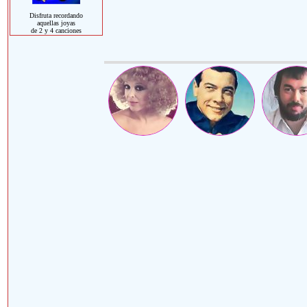
Disfruta recordando
aquellas joyas
de 2 y 4 canciones