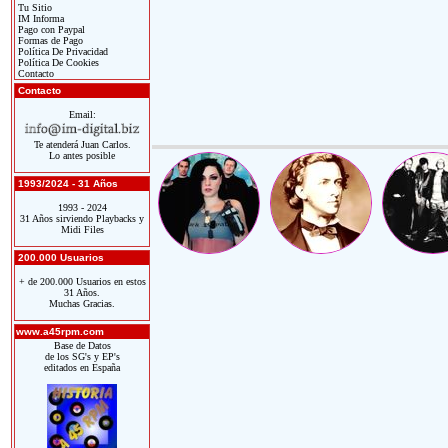
Tu Sitio
IM Informa
Pago con Paypal
Formas de Pago
Política De Privacidad
Política De Cookies
Contacto
Contacto
Email:
Te atenderá Juan Carlos.
Lo antes posible
1993/2024 - 31 Años
1993 - 2024
31 Años sirviendo Playbacks y
Midi Files
200.000 Usuarios
+ de 200.000 Usuarios en estos
31 Años.
Muchas Gracias.
www.a45rpm.com
Base de Datos
de los SG's y EP's
editados en España