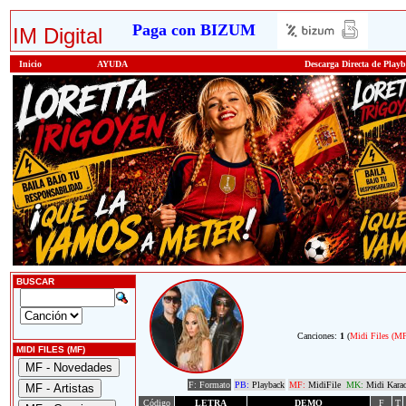
Paga con BIZUM
IM Digital
Inicio
AYUDA
Descarga Directa de Play
BUSCAR
Canciones:
1
(
Midi Files (M
MIDI FILES (MF)
F: Formato
PB:
Playback
MF:
MidiFile
MK:
Midi Kara
Código
LETRA
DEMO
F
T