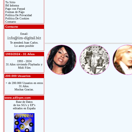
Tu Sitio
IM Informa
Pago con Paypal
Formas de Pago
Política De Privacidad
Política De Cookies
Contacto
Contacto
Email:
Te atenderá Juan Carlos.
Lo antes posible
1993/2024 - 31 Años
1993 - 2024
31 Años sirviendo Playbacks y
Midi Files
200.000 Usuarios
+ de 200.000 Usuarios en estos
31 Años.
Muchas Gracias.
www.a45rpm.com
Base de Datos
de los SG's y EP's
editados en España