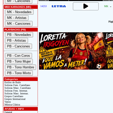
-
14253
MK
MIDI KARAOKES (MK)
Pági
PLAYBACKS (PB)
Categorías
Estilos de Baile
Solistas Fem. Castellano
Solistas Masc. Castellano
Solistas Fem. Internac.
Solistas Masc. Internac.
Grupos Castellano
Grupos Internacional
Varios
Música Clásica
AYUDAS + INFO
General