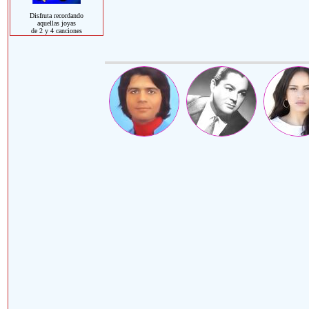
Disfruta recordando
aquellas joyas
de 2 y 4 canciones