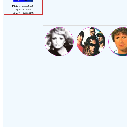
Disfruta recordando
aquellas joyas
de 2 y 4 canciones