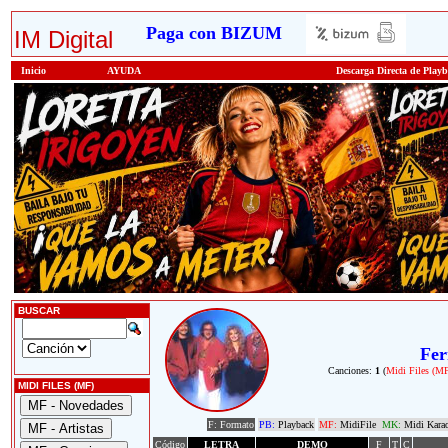
Paga con BIZUM
IM Digital
Inicio
AYUDA
Descarga Directa de Play
BUSCAR
Fer
Canciones:
1
(
Midi Files (M
MIDI FILES (MF)
F: Formato
PB:
Playback
MF:
MidiFile
MK:
Midi Kara
Código
LETRA
DEMO
F
T
C