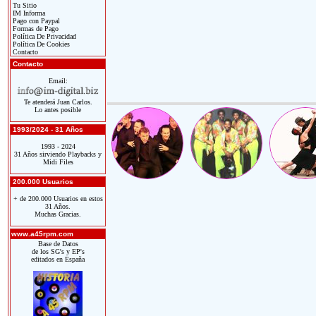
Tu Sitio
IM Informa
Pago con Paypal
Formas de Pago
Política De Privacidad
Política De Cookies
Contacto
Contacto
Email:
Te atenderá Juan Carlos.
Lo antes posible
1993/2024 - 31 Años
1993 - 2024
31 Años sirviendo Playbacks y
Midi Files
200.000 Usuarios
+ de 200.000 Usuarios en estos
31 Años.
Muchas Gracias.
www.a45rpm.com
Base de Datos
de los SG's y EP's
editados en España