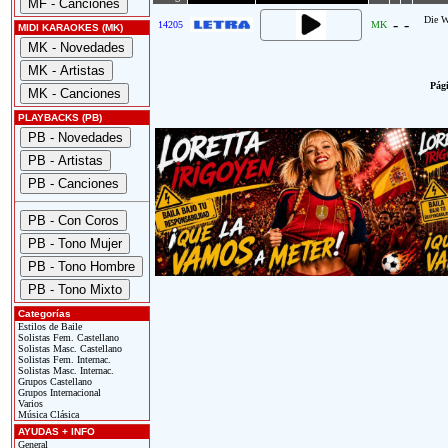
Die W
-
-
14205
MK
MIDI KARAOKES (MK)
Pági
PLAYBACKS (PB)
Categorías
Estilos de Baile
Solistas Fem. Castellano
Solistas Masc. Castellano
Solistas Fem. Internac.
Solistas Masc. Internac.
Grupos Castellano
Grupos Internacional
Varios
Música Clásica
AYUDAS + INFO
General