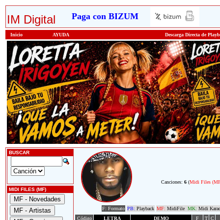
Paga con BIZUM
IM Digital
Inicio
AYUDA
Descarga Directa de Play
BUSCAR
Canciones:
6
(
Midi Files (M
MIDI FILES (MF)
F: Formato
PB:
Playback
MF:
MidiFile
MK:
Midi Kara
Código
LETRA
DEMO
F
T
C