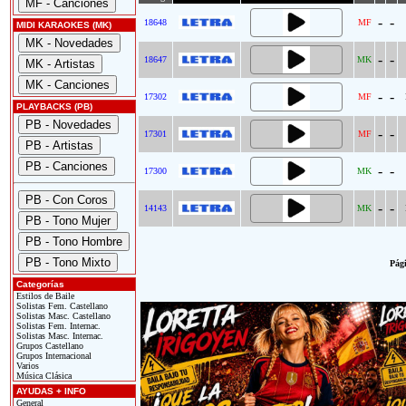
-
-
18648
MF
MIDI KARAOKES (MK)
-
-
18647
MK
-
-
17302
MF
PLAYBACKS (PB)
-
-
17301
MF
-
-
17300
MK
-
-
14143
MK
Pági
Categorías
Estilos de Baile
Solistas Fem. Castellano
Solistas Masc. Castellano
Solistas Fem. Internac.
Solistas Masc. Internac.
Grupos Castellano
Grupos Internacional
Varios
Música Clásica
AYUDAS + INFO
General