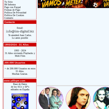
Tu Sitio
IM Informa
Pago con Paypal
Formas de Pago
Política De Privacidad
Política De Cookies
Contacto
Contacto
Email:
Te atenderá Juan Carlos.
Lo antes posible
1993/2024 - 31 Años
1993 - 2024
31 Años sirviendo Playbacks y
Midi Files
200.000 Usuarios
+ de 200.000 Usuarios en estos
31 Años.
Muchas Gracias.
www.a45rpm.com
Base de Datos
de los SG's y EP's
editados en España