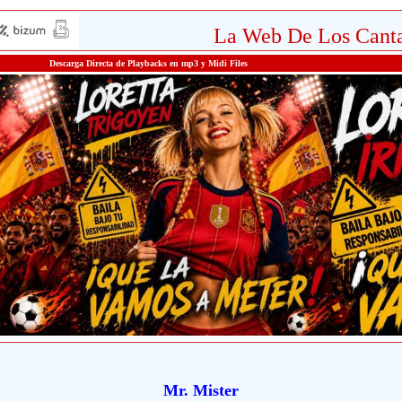
La Web De Los Canta
Descarga Directa de Playbacks en mp3 y Midi Files
Mr. Mister