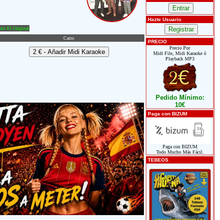
Hazte Usuario
o El Original
Carro
PRECIO
Precio Por
Midi File, Midi Karaoke ó
Playback MP3
Pedido Mínimo:
10€
Paga con BIZUM
Paga con BIZUM
Todo Mucho Más Fácil.
TEBEOS