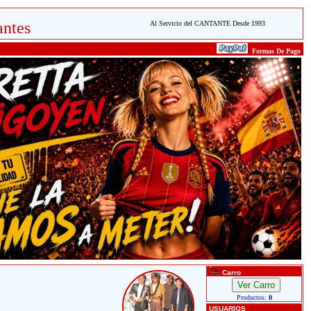
ntes
Al Servicio del CANTANTE Desde 1993
Formas De Pago
Carro
Productos:
0
USUARIOS