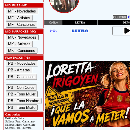
MIDI FILES (MF)
F: Formato
P
Código
LETRA
DEM
14001
MIDI KARAOKES (MK)
PLAYBACKS (PB)
Categorías
Estilos de Baile
Solistas Fem. Castellano
Solistas Masc. Castellano
Solistas Fem. Internac.