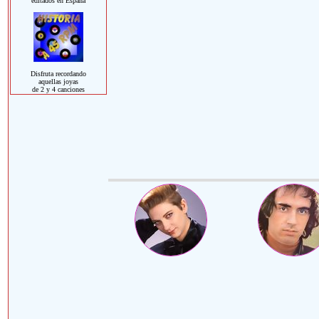
editados en España
Disfruta recordando
aquellas joyas
de 2 y 4 canciones