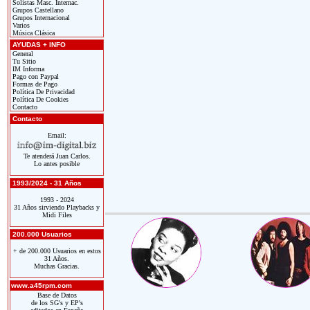
Solistas Masc. Internac.
Grupos Castellano
Grupos Internacional
Varios
Música Clásica
AYUDAS + INFO
General
Tu Sitio
IM Informa
Pago con Paypal
Formas de Pago
Política De Privacidad
Política De Cookies
Contacto
Contacto
Email:
Te atenderá Juan Carlos.
Lo antes posible
1993/2024 - 31 Años
1993 - 2024
31 Años sirviendo Playbacks y
Midi Files
200.000 Usuarios
+ de 200.000 Usuarios en estos
31 Años.
Muchas Gracias.
www.a45rpm.com
Base de Datos
de los SG's y EP's