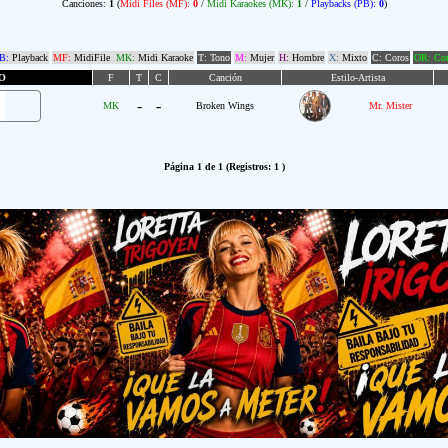
Canciones:
1
(
Midi Files (MF):
0
/
Midi Karaokes (MK):
1
/
Playbacks (PB):
0
)
B:
Playback
MF:
MidiFile
MK:
Midi Karaoke
T: Tono
M:
Mujer
H:
Hombre
X:
Mixto
C: Coros
OR: Com
O
F
T
C
Canción
Estilo-Artista
-
-
MK
Broken Wings
Mr. Mister
Página 1 de 1 (Registros: 1 )