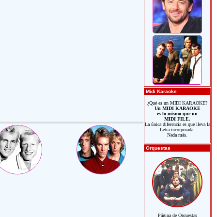
Midi Karaoke
¿Qué es un MIDI KARAOKE?
Un MIDI KARAOKE
es lo mismo que un
MIDI FILE.
La única diferencia es que lleva la
Letra incorporada.
Nada más.
Orquestas
Página de Orquestas