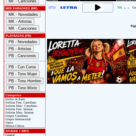
-
-
13721
MK
Go
MIDI KARAOKES (MK)
Pági
PLAYBACKS (PB)
Categorías
Estilos de Baile
Solistas Fem. Castellano
Solistas Masc. Castellano
Solistas Fem. Internac.
Solistas Masc. Internac.
Grupos Castellano
Grupos Internacional
Varios
Música Clásica
AYUDAS + INFO
General