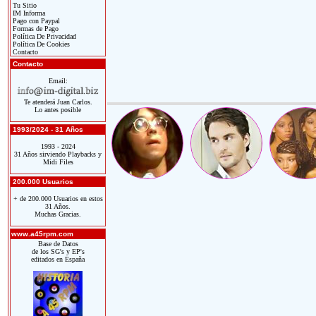
Tu Sitio
IM Informa
Pago con Paypal
Formas de Pago
Política De Privacidad
Política De Cookies
Contacto
Contacto
Email:
Te atenderá Juan Carlos.
Lo antes posible
1993/2024 - 31 Años
1993 - 2024
31 Años sirviendo Playbacks y
Midi Files
200.000 Usuarios
+ de 200.000 Usuarios en estos
31 Años.
Muchas Gracias.
www.a45rpm.com
Base de Datos
de los SG's y EP's
editados en España