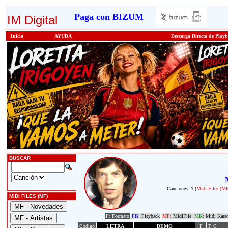
Paga con BIZUM
IM Digital
Inicio
AYUDA
Descarga Directa de Play
BUSCAR
Canciones:
1
(
Midi Files (M
MIDI FILES (MF)
F: Formato
PB:
Playback
MF:
MidiFile
MK:
Midi Kara
Código
LETRA
DEMO
F
T
C