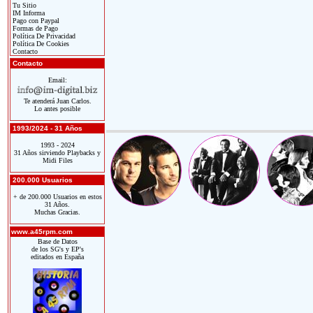
Tu Sitio
IM Informa
Pago con Paypal
Formas de Pago
Política De Privacidad
Política De Cookies
Contacto
Contacto
Email:
Te atenderá Juan Carlos.
Lo antes posible
1993/2024 - 31 Años
1993 - 2024
31 Años sirviendo Playbacks y
Midi Files
200.000 Usuarios
+ de 200.000 Usuarios en estos
31 Años.
Muchas Gracias.
www.a45rpm.com
Base de Datos
de los SG's y EP's
editados en España