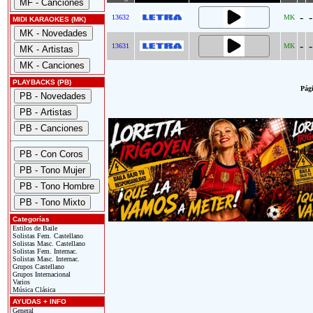
-
-
13632
MK
MIDI KARAOKES (MK)
-
-
13631
MK
PLAYBACKS (PB)
Pági
Categorías
Estilos de Baile
Solistas Fem. Castellano
Solistas Masc. Castellano
Solistas Fem. Internac.
Solistas Masc. Internac.
Grupos Castellano
Grupos Internacional
Varios
Música Clásica
AYUDAS + INFO
General