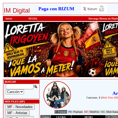
Paga con BIZUM
IM Digital
Inicio
AYUDA
Descarga Directa de Play
BUSCAR
Ar
Canciones:
2
(
Midi Files (M
MIDI FILES (MF)
F: Formato
PB:
Playback
MF:
MidiFile
MK:
Midi Kara
Código
LETRA
DEMO
F
T
C