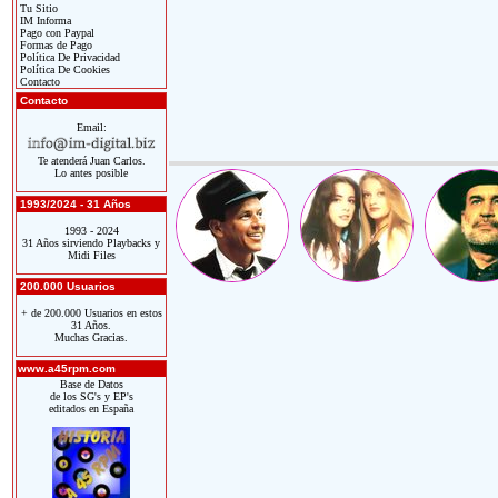
Tu Sitio
IM Informa
Pago con Paypal
Formas de Pago
Política De Privacidad
Política De Cookies
Contacto
Contacto
Email:
Te atenderá Juan Carlos.
Lo antes posible
1993/2024 - 31 Años
1993 - 2024
31 Años sirviendo Playbacks y
Midi Files
200.000 Usuarios
+ de 200.000 Usuarios en estos
31 Años.
Muchas Gracias.
www.a45rpm.com
Base de Datos
de los SG's y EP's
editados en España