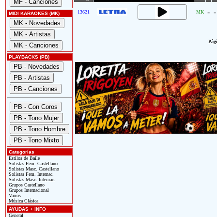
-
-
13621
MK
MIDI KARAOKES (MK)
Pági
PLAYBACKS (PB)
Categorías
Estilos de Baile
Solistas Fem. Castellano
Solistas Masc. Castellano
Solistas Fem. Internac.
Solistas Masc. Internac.
Grupos Castellano
Grupos Internacional
Varios
Música Clásica
AYUDAS + INFO
General