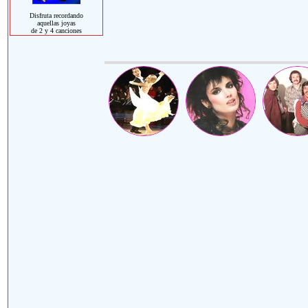
Disfruta recordando
aquellas joyas
de 2 y 4 canciones