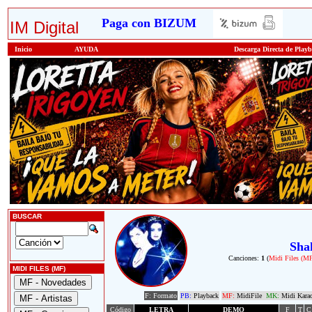
Paga con BIZUM
IM Digital
Inicio
AYUDA
Descarga Directa de Play
BUSCAR
Shak
Canciones:
1
(
Midi Files (M
MIDI FILES (MF)
F: Formato
PB:
Playback
MF:
MidiFile
MK:
Midi Kara
Código
LETRA
DEMO
F
T
C