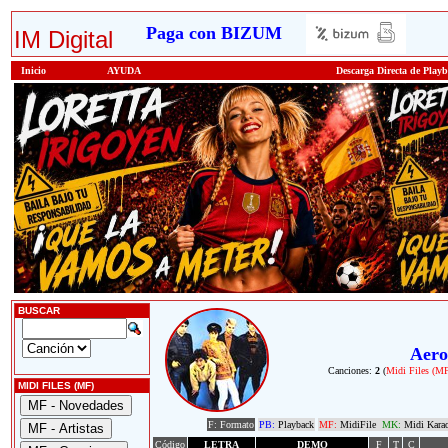
Paga con BIZUM
IM Digital
Inicio
AYUDA
Descarga Directa de Play
BUSCAR
Aero
Canciones:
2
(
Midi Files (M
MIDI FILES (MF)
F: Formato
PB:
Playback
MF:
MidiFile
MK:
Midi Kara
Código
LETRA
DEMO
F
T
C