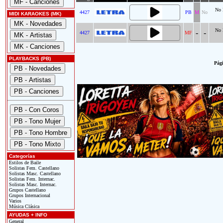
No 
4427
PB
M
No
MIDI KARAOKES (MK)
No 
-
-
4427
MF
PLAYBACKS (PB)
Pági
Categorías
Estilos de Baile
Solistas Fem. Castellano
Solistas Masc. Castellano
Solistas Fem. Internac.
Solistas Masc. Internac.
Grupos Castellano
Grupos Internacional
Varios
Música Clásica
AYUDAS + INFO
General