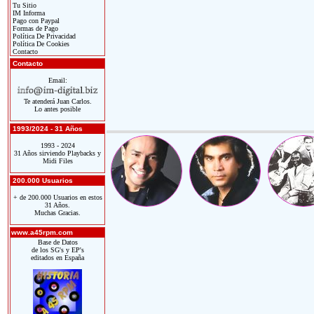
Tu Sitio
IM Informa
Pago con Paypal
Formas de Pago
Política De Privacidad
Política De Cookies
Contacto
Contacto
Email:
Te atenderá Juan Carlos.
Lo antes posible
1993/2024 - 31 Años
1993 - 2024
31 Años sirviendo Playbacks y
Midi Files
200.000 Usuarios
+ de 200.000 Usuarios en estos
31 Años.
Muchas Gracias.
www.a45rpm.com
Base de Datos
de los SG's y EP's
editados en España