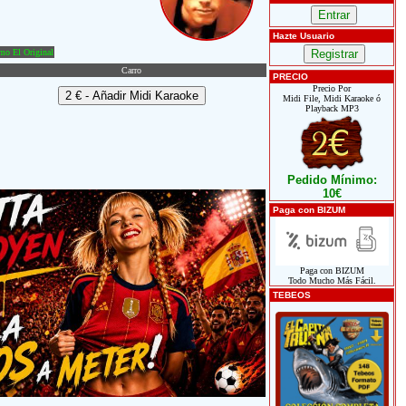
Hazte Usuario
o El Original
Carro
PRECIO
Precio Por
Midi File, Midi Karaoke ó
Playback MP3
Pedido Mínimo:
10€
Paga con BIZUM
Paga con BIZUM
Todo Mucho Más Fácil.
TEBEOS