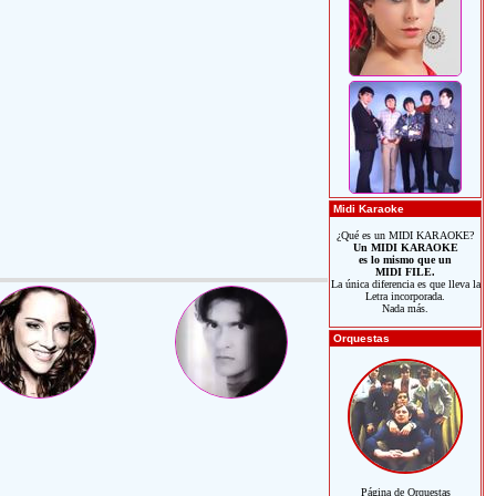
Midi Karaoke
¿Qué es un MIDI KARAOKE?
Un MIDI KARAOKE
es lo mismo que un
MIDI FILE.
La única diferencia es que lleva la
Letra incorporada.
Nada más.
Orquestas
Página de Orquestas