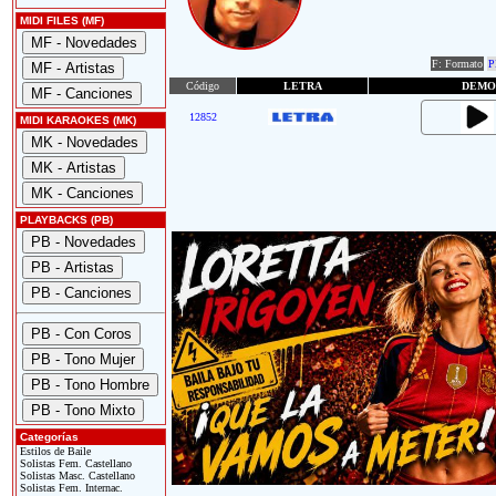
MIDI FILES (MF)
F: Formato
P
Código
LETRA
DEMO
12852
MIDI KARAOKES (MK)
PLAYBACKS (PB)
Categorías
Estilos de Baile
Solistas Fem. Castellano
Solistas Masc. Castellano
Solistas Fem. Internac.