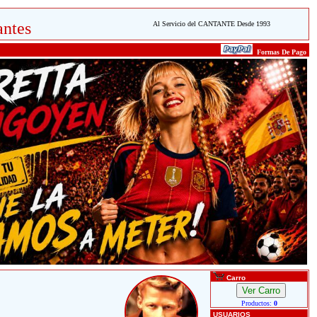
ntes
Al Servicio del CANTANTE Desde 1993
Formas De Pago
Carro
Productos:
0
USUARIOS