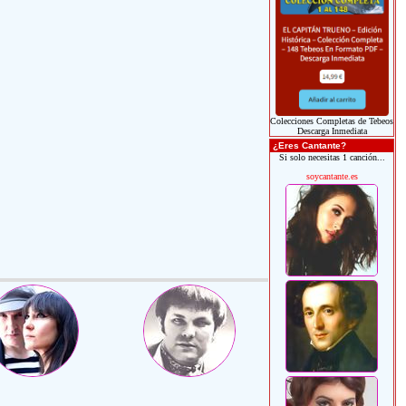
Colecciones Completas de Tebeos
Descarga Inmediata
¿Eres Cantante?
Si solo necesitas 1 canción...
soycantante.es