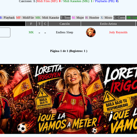
Canciones:
1
(
Midi Files (MF):
0
/
Midi Karaokes (MK):
1
/
Playbacks (PB):
0
)
B:
Playback
MF:
MidiFile
MK:
Midi Karaoke
T: Tono
M:
Mujer
H:
Hombre
X:
Mixto
C: Coros
OR: Com
F
T
C
Canción
Estilo-Artista
-
-
MK
Endless Sleep
Jody Reynolds
Página 1 de 1 (Registros: 1 )