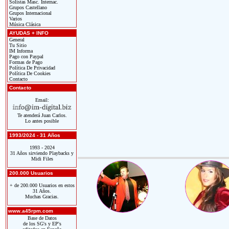
Solistas Masc. Internac.
Grupos Castellano
Grupos Internacional
Varios
Música Clásica
AYUDAS + INFO
General
Tu Sitio
IM Informa
Pago con Paypal
Formas de Pago
Política De Privacidad
Política De Cookies
Contacto
Contacto
Email:
Te atenderá Juan Carlos.
Lo antes posible
1993/2024 - 31 Años
1993 - 2024
31 Años sirviendo Playbacks y
Midi Files
200.000 Usuarios
+ de 200.000 Usuarios en estos
31 Años.
Muchas Gracias.
www.a45rpm.com
Base de Datos
de los SG's y EP's