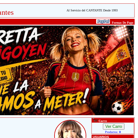
ntes
Al Servicio del CANTANTE Desde 1993
Formas De Pago
Carro
Productos:
0
USUARIOS