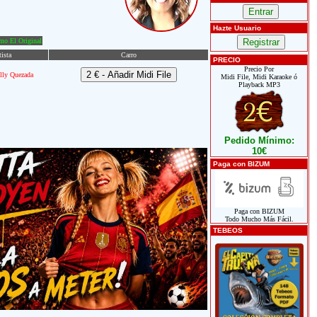
Hazte Usuario
o El Original
tista
Carro
PRECIO
Precio Por
lly Quezada
Midi File, Midi Karaoke ó
Playback MP3
Pedido Mínimo:
10€
Paga con BIZUM
Paga con BIZUM
Todo Mucho Más Fácil.
TEBEOS