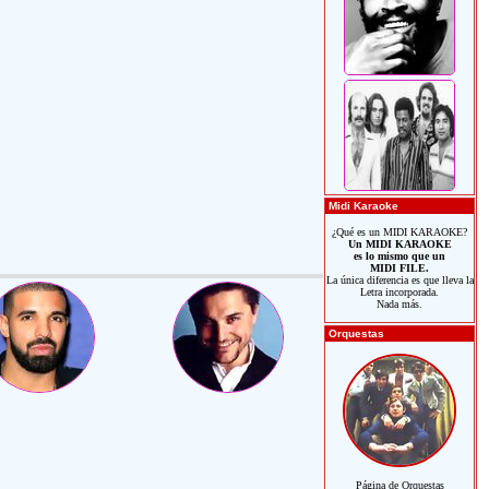
Midi Karaoke
¿Qué es un MIDI KARAOKE?
Un MIDI KARAOKE
es lo mismo que un
MIDI FILE.
La única diferencia es que lleva la
Letra incorporada.
Nada más.
Orquestas
Página de Orquestas