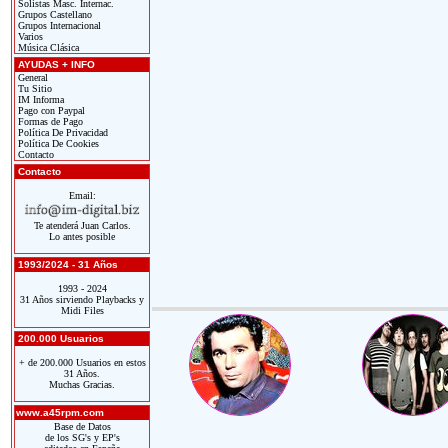
Solistas Masc. Internac.
Grupos Castellano
Grupos Internacional
Varios
Música Clásica
AYUDAS + INFO
General
Tu Sitio
IM Informa
Pago con Paypal
Formas de Pago
Política De Privacidad
Política De Cookies
Contacto
Contacto
Email:
Te atenderá Juan Carlos.
Lo antes posible
1993/2024 - 31 Años
1993 - 2024
31 Años sirviendo Playbacks y
Midi Files
200.000 Usuarios
+ de 200.000 Usuarios en estos
31 Años.
Muchas Gracias.
www.a45rpm.com
Base de Datos
de los SG's y EP's