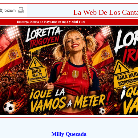
La Web De Los Canta
Descarga Directa de Playbacks en mp3 y Midi Files
Milly Quezada