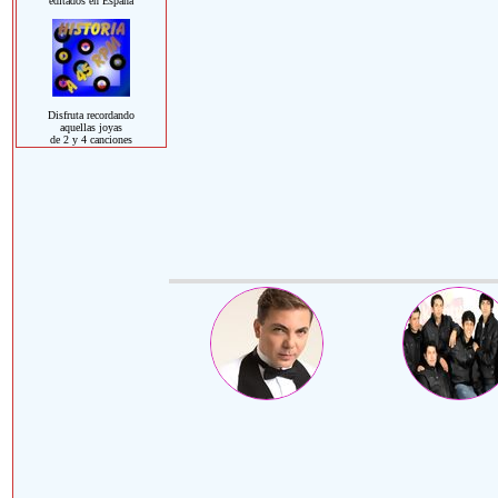
editados en España
Disfruta recordando
aquellas joyas
de 2 y 4 canciones