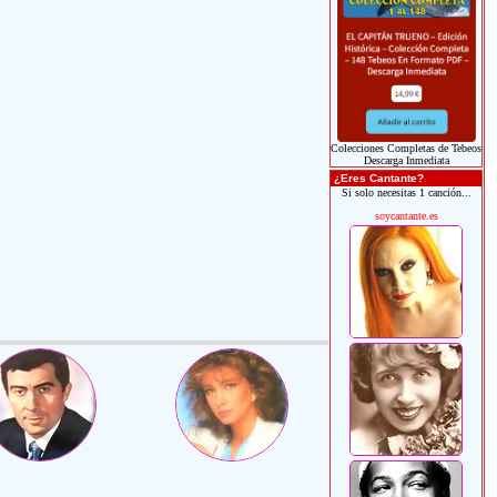
Colecciones Completas de Tebeos
Descarga Inmediata
¿Eres Cantante?
Si solo necesitas 1 canción...
soycantante.es