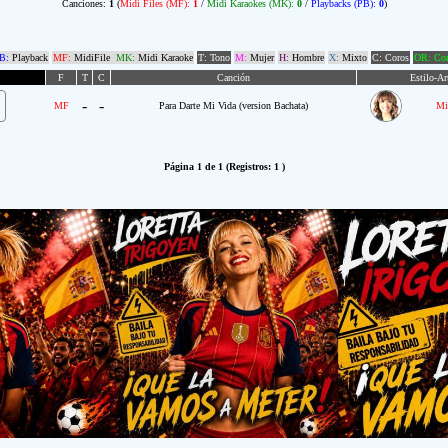
Canciones:
1
(
Midi Files (MF):
1
/
Midi Karaokes (MK):
0
/
Playbacks (PB):
0
)
B:
Playback
MF:
MidiFile
MK:
Midi Karaoke
T: Tono
M:
Mujer
H:
Hombre
X:
Mixto
C: Coros
OR: Com
F
T
C
Canción
Estilo-Ar
-
-
MF
Para Darte Mi Vida (version Bachata)
Mi
Página 1 de 1 (Registros: 1 )