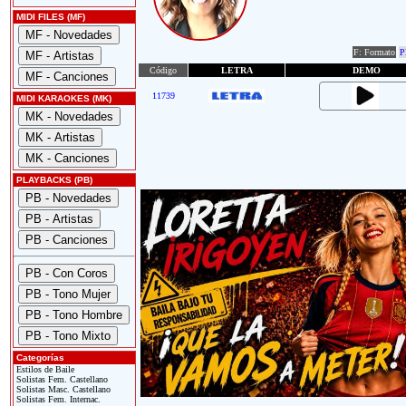
MIDI FILES (MF)
F: Formato
P
Código
LETRA
DEMO
11739
MIDI KARAOKES (MK)
PLAYBACKS (PB)
Categorías
Estilos de Baile
Solistas Fem. Castellano
Solistas Masc. Castellano
Solistas Fem. Internac.