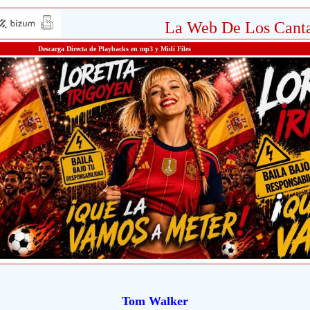
La Web De Los Canta
Descarga Directa de Playbacks en mp3 y Midi Files
Tom Walker