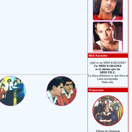
Midi Karaoke
¿Qué es un MIDI KARAOKE?
Un MIDI KARAOKE
es lo mismo que un
MIDI FILE.
La única diferencia es que lleva la
Letra incorporada.
Nada más.
Orquestas
Página de Orquestas