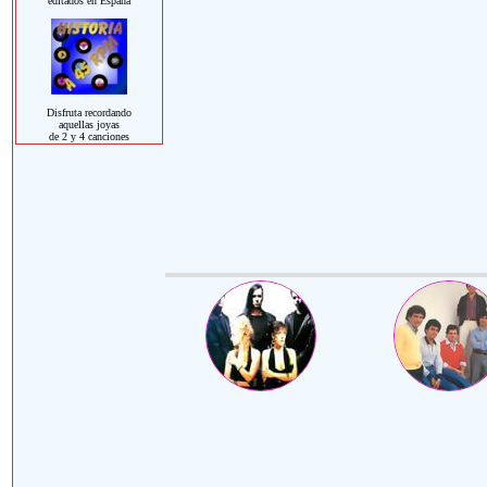
editados en España
Disfruta recordando
aquellas joyas
de 2 y 4 canciones