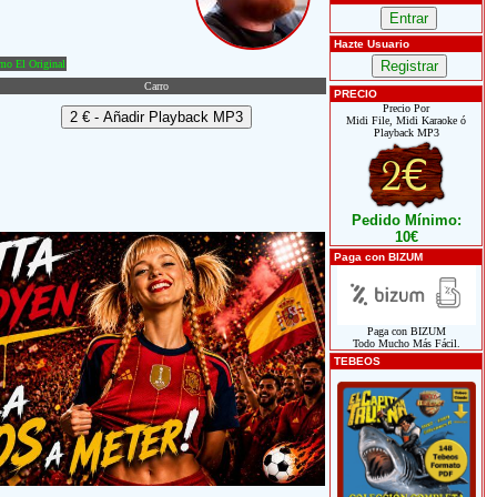
Hazte Usuario
o El Original
Carro
PRECIO
Precio Por
Midi File, Midi Karaoke ó
Playback MP3
Pedido Mínimo:
10€
Paga con BIZUM
Paga con BIZUM
Todo Mucho Más Fácil.
TEBEOS