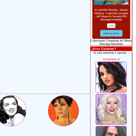
Colecciones Completas de Tebeos
Descarga Inmediata
¿Eres Cantante?
Si solo necesitas 1 canción...
soycantante.es