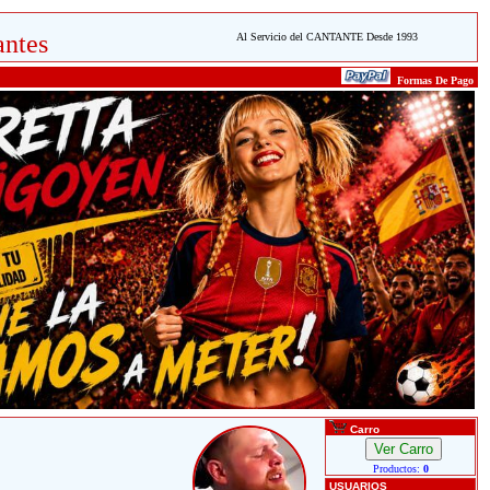
ntes
Al Servicio del CANTANTE Desde 1993
Formas De Pago
Carro
Productos:
0
USUARIOS