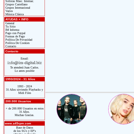
Solistas Masc. Internac.
Grupos Castellano
Grupos Internacional
Varios
Música Clásica
AYUDAS + INFO
General
Tu Sitio
IM Informa
Pago con Paypal
Formas de Pago
Política De Privacidad
Política De Cookies
Contacto
Contacto
Email:
Te atenderá Juan Carlos.
Lo antes posible
1993/2024 - 31 Años
1993 - 2024
31 Años sirviendo Playbacks y
Midi Files
200.000 Usuarios
+ de 200.000 Usuarios en estos
31 Años.
Muchas Gracias.
www.a45rpm.com
Base de Datos
de los SG's y EP's