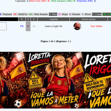
Canciones:
1
(
Midi Files (MF):
0
/
Midi Karaokes (MK):
0
/
Playbacks (PB):
1
)
B:
Playback
MF:
MidiFile
MK:
Midi Karaoke
T: Tono
M:
Mujer
H:
Hombre
X:
Mixto
C: Coros
OR: Com
F
T
C
Canción
Estilo-Artista
PB
H
No
Leave a Light On
Tom Walker
Página 1 de 1 (Registros: 1 )