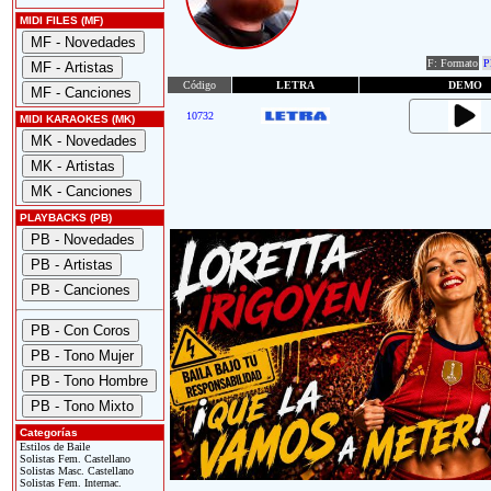
MIDI FILES (MF)
F: Formato
P
Código
LETRA
DEMO
10732
MIDI KARAOKES (MK)
PLAYBACKS (PB)
Categorías
Estilos de Baile
Solistas Fem. Castellano
Solistas Masc. Castellano
Solistas Fem. Internac.