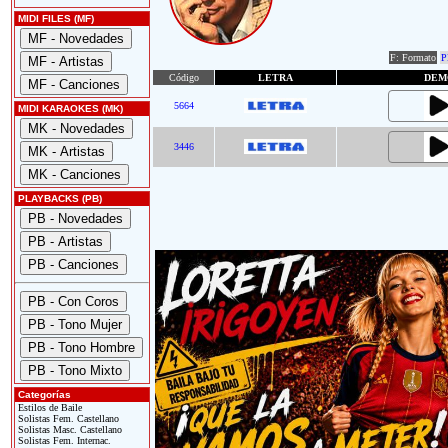
MIDI FILES (MF)
F: Formato
P
Código
LETRA
DEM
5664
MIDI KARAOKES (MK)
3446
PLAYBACKS (PB)
Categorías
Estilos de Baile
Solistas Fem. Castellano
Solistas Masc. Castellano
Solistas Fem. Internac.