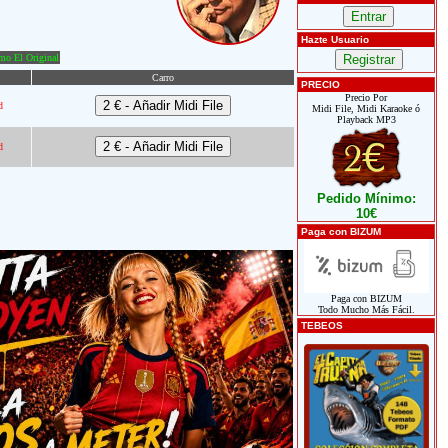
Hazte Usuario
o El Original
Carro
PRECIO
Precio Por
d
Midi File, Midi Karaoke ó
Playback MP3
d
Pedido Mínimo:
10€
Paga con BIZUM
Paga con BIZUM
Todo Mucho Más Fácil.
TEBEOS