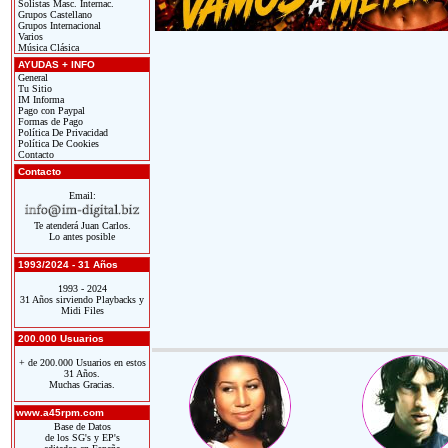
Solistas Masc. Internac.
Grupos Castellano
Grupos Internacional
Varios
Música Clásica
AYUDAS + INFO
General
Tu Sitio
IM Informa
Pago con Paypal
Formas de Pago
Política De Privacidad
Política De Cookies
Contacto
Contacto
Email:
Te atenderá Juan Carlos.
Lo antes posible
1993/2024 - 31 Años
1993 - 2024
31 Años sirviendo Playbacks y
Midi Files
200.000 Usuarios
+ de 200.000 Usuarios en estos
31 Años.
Muchas Gracias.
www.a45rpm.com
Base de Datos
de los SG's y EP's