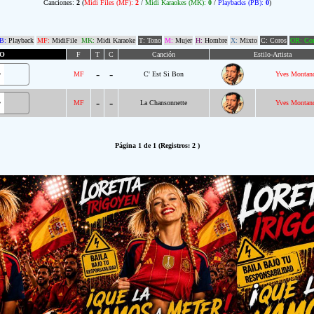
Canciones:
2
(
Midi Files (MF):
2
/
Midi Karaokes (MK):
0
/
Playbacks (PB):
0
)
B:
Playback
MF:
MidiFile
MK:
Midi Karaoke
T: Tono
M:
Mujer
H:
Hombre
X:
Mixto
C: Coros
OR: Com
O
F
T
C
Canción
Estilo-Artista
-
-
MF
C' Est Si Bon
Yves Montan
-
-
MF
La Chansonnette
Yves Montan
Página 1 de 1 (Registros: 2 )