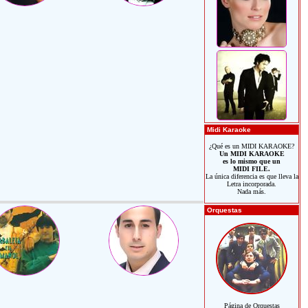
Midi Karaoke
¿Qué es un MIDI KARAOKE?
Un MIDI KARAOKE
es lo mismo que un
MIDI FILE.
La única diferencia es que lleva la
Letra incorporada.
Nada más.
Orquestas
Página de Orquestas