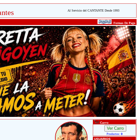
ntes
Al Servicio del CANTANTE Desde 1993
Formas De Pago
Carro
Productos:
0
USUARIOS