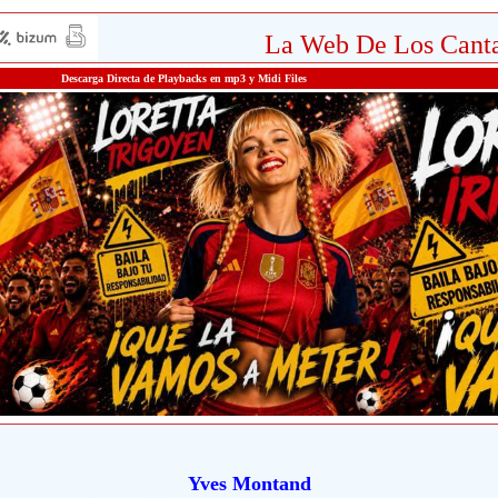
La Web De Los Canta
Descarga Directa de Playbacks en mp3 y Midi Files
Yves Montand