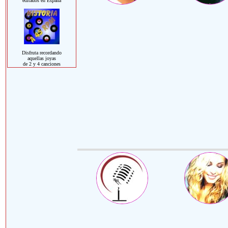
editados en España
Disfruta recordando
aquellas joyas
de 2 y 4 canciones