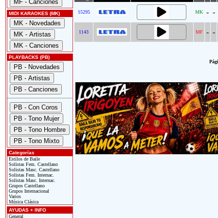
-
-
15295
MK
MIDI KARAOKES (MK)
-
-
1143
MF
PLAYBACKS (PB)
Pági
Categorías
Estilos de Baile
Solistas Fem. Castellano
Solistas Masc. Castellano
Solistas Fem. Internac.
Solistas Masc. Internac.
Grupos Castellano
Grupos Internacional
Varios
Música Clásica
AYUDAS + INFO
General