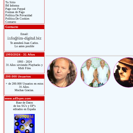
Tu Sitio
IM Informa
Pago con Paypal
Formas de Pago
Política De Privacidad
Política De Cookies
Contacto
Contacto
Email:
Te atenderá Juan Carlos.
Lo antes posible
1993/2024 - 31 Años
1993 - 2024
31 Años sirviendo Playbacks y
Midi Files
200.000 Usuarios
+ de 200.000 Usuarios en estos
31 Años.
Muchas Gracias.
www.a45rpm.com
Base de Datos
de los SG's y EP's
editados en España