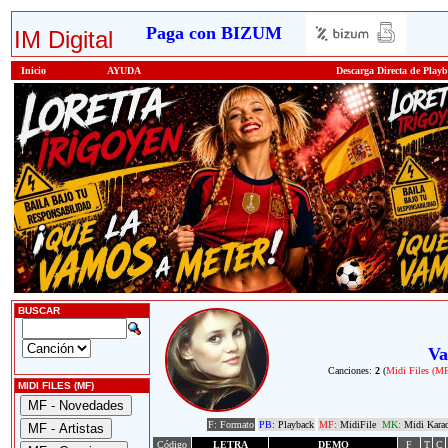
Paga con BIZUM
IM Digital
Inicio
AYUDA
Descarga Directa de Play
BUSCAR
Va
Canciones:
2
(
Midi Files (M
MIDI FILES (MF)
F: Formato
PB:
Playback
MF:
MidiFile
MK:
Midi Kara
Código
LETRA
DEMO
F
T
C