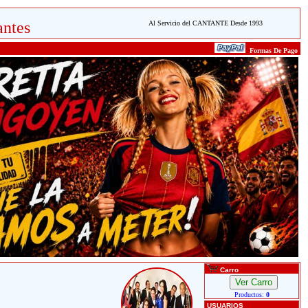
ntes
Al Servicio del CANTANTE Desde 1993
Formas De Pago
Carro
Productos:
0
USUARIOS