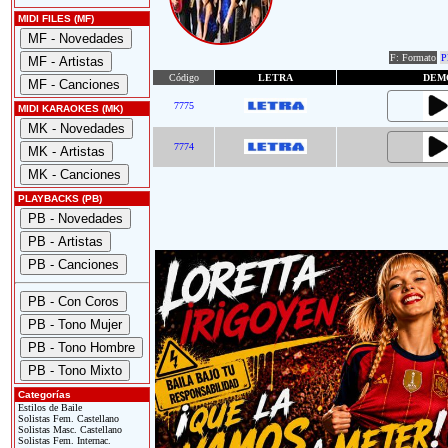
MIDI FILES (MF)
F: Formato
P
Código
LETRA
DEM
7775
MIDI KARAOKES (MK)
7774
PLAYBACKS (PB)
Categorías
Estilos de Baile
Solistas Fem. Castellano
Solistas Masc. Castellano
Solistas Fem. Internac.