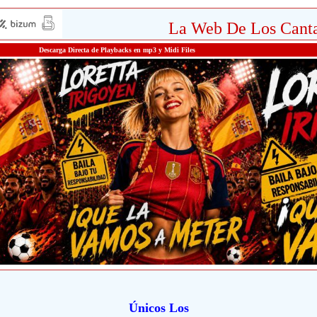
La Web De Los Canta
Descarga Directa de Playbacks en mp3 y Midi Files
Únicos Los