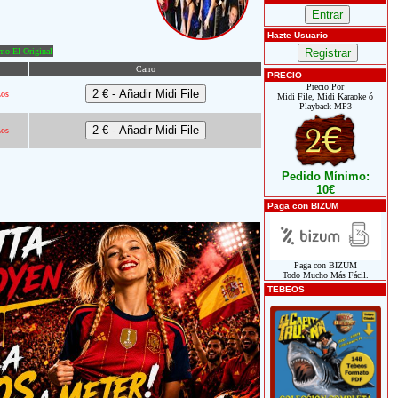
Hazte Usuario
o El Original
Carro
PRECIO
Precio Por
Los
Midi File, Midi Karaoke ó
Playback MP3
Los
Pedido Mínimo:
10€
Paga con BIZUM
Paga con BIZUM
Todo Mucho Más Fácil.
TEBEOS