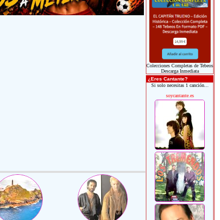
Colecciones Completas de Tebeos
Descarga Inmediata
¿Eres Cantante?
Si solo necesitas 1 canción...
soycantante.es