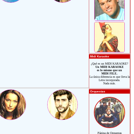
Midi Karaoke
¿Qué es un MIDI KARAOKE?
Un MIDI KARAOKE
es lo mismo que un
MIDI FILE.
La única diferencia es que lleva la
Letra incorporada.
Nada más.
Orquestas
Página de Orquestas