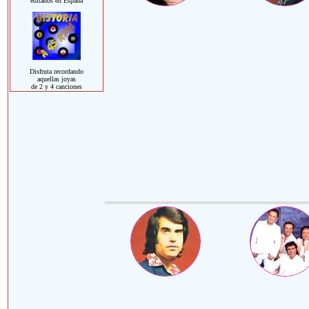
editados en España
Disfruta recordando
aquellas joyas
de 2 y 4 canciones