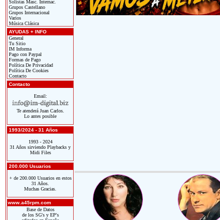
Solistas Masc. Internac.
Grupos Castellano
Grupos Internacional
Varios
Música Clásica
AYUDAS + INFO
General
Tu Sitio
IM Informa
Pago con Paypal
Formas de Pago
Política De Privacidad
Política De Cookies
Contacto
Contacto
Email:
Te atenderá Juan Carlos.
Lo antes posible
1993/2024 - 31 Años
1993 - 2024
31 Años sirviendo Playbacks y
Midi Files
200.000 Usuarios
+ de 200.000 Usuarios en estos
31 Años.
Muchas Gracias.
www.a45rpm.com
Base de Datos
de los SG's y EP's