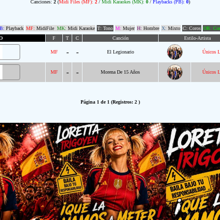
Canciones:
2
(
Midi Files (MF):
2
/
Midi Karaokes (MK):
0
/
Playbacks (PB):
0
)
B:
Playback
MF:
MidiFile
MK:
Midi Karaoke
T: Tono
M:
Mujer
H:
Hombre
X:
Mixto
C: Coros
OR: Com
O
F
T
C
Canción
Estilo-Artista
-
-
MF
El Legionario
Únicos 
-
-
MF
Morena De 15 Años
Únicos 
Página 1 de 1 (Registros: 2 )