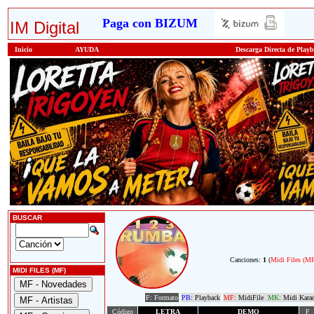
Paga con BIZUM
IM Digital
Inicio
AYUDA
Descarga Directa de Play
BUSCAR
Canciones:
1
(
Midi Files (M
MIDI FILES (MF)
F: Formato
PB:
Playback
MF:
MidiFile
MK:
Midi Kara
Código
LETRA
DEMO
F