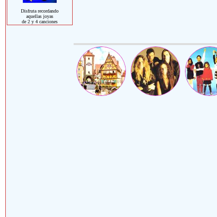
Disfruta recordando
aquellas joyas
de 2 y 4 canciones