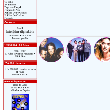
Tu Sitio
IM Informa
Pago con Paypal
Formas de Pago
Política De Privacidad
Política De Cookies
Contacto
Contacto
Email:
Te atenderá Juan Carlos.
Lo antes posible
1993/2024 - 31 Años
1993 - 2024
31 Años sirviendo Playbacks y
Midi Files
200.000 Usuarios
+ de 200.000 Usuarios en estos
31 Años.
Muchas Gracias.
www.a45rpm.com
Base de Datos
de los SG's y EP's
editados en España