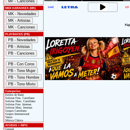
6448
MF
MIDI KARAOKES (MK)
Pági
PLAYBACKS (PB)
Categorías
Estilos de Baile
Solistas Fem. Castellano
Solistas Masc. Castellano
Solistas Fem. Internac.
Solistas Masc. Internac.
Grupos Castellano
Grupos Internacional
Varios
Música Clásica
AYUDAS + INFO
General