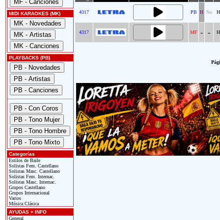
4317
PB
H
No
H
MIDI KARAOKES (MK)
-
-
4317
MF
H
PLAYBACKS (PB)
Pági
Categorías
Estilos de Baile
Solistas Fem. Castellano
Solistas Masc. Castellano
Solistas Fem. Internac.
Solistas Masc. Internac.
Grupos Castellano
Grupos Internacional
Varios
Música Clásica
AYUDAS + INFO
General