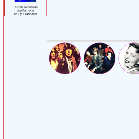
Disfruta recordando
aquellas joyas
de 2 y 4 canciones