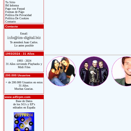
Tu Sitio
IM Informa
Pago con Paypal
Formas de Pago
Política De Privacidad
Política De Cookies
Contacto
Contacto
Email:
Te atenderá Juan Carlos.
Lo antes posible
1993/2024 - 31 Años
1993 - 2024
31 Años sirviendo Playbacks y
Midi Files
200.000 Usuarios
+ de 200.000 Usuarios en estos
31 Años.
Muchas Gracias.
www.a45rpm.com
Base de Datos
de los SG's y EP's
editados en España