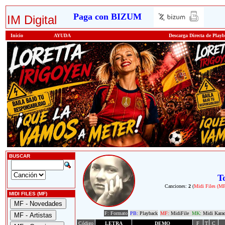
Paga con BIZUM
IM Digital
Inicio
AYUDA
Descarga Directa de Play
BUSCAR
T
Canciones:
2
(
Midi Files (M
MIDI FILES (MF)
F: Formato
PB:
Playback
MF:
MidiFile
MK:
Midi Kara
Código
LETRA
DEMO
F
T
C