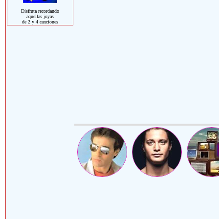
Disfruta recordando
aquellas joyas
de 2 y 4 canciones