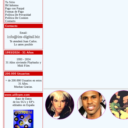
Tu Sitio
IM Informa
Pago con Paypal
Formas de Pago
Política De Privacidad
Política De Cookies
Contacto
Contacto
Email:
Te atenderá Juan Carlos.
Lo antes posible
1993/2024 - 31 Años
1993 - 2024
31 Años sirviendo Playbacks y
Midi Files
200.000 Usuarios
+ de 200.000 Usuarios en estos
31 Años.
Muchas Gracias.
www.a45rpm.com
Base de Datos
de los SG's y EP's
editados en España