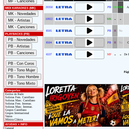
20350
PB
OR
OR
A
MIDI KARAOKES (MK)
-
-
10922
MK
8505
PB
H
No
PLAYBACKS (PB)
8504
PB
H
No
C
-
-
6537
MF
De 
Pági
Categorías
Estilos de Baile
Solistas Fem. Castellano
Solistas Masc. Castellano
Solistas Fem. Internac.
Solistas Masc. Internac.
Grupos Castellano
Grupos Internacional
Varios
Música Clásica
AYUDAS + INFO
General