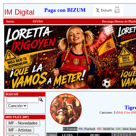
Paga con BIZUM
IM Digital
Inicio
AYUDA
Descarga Directa de Play
BUSCAR
Tigr
Canciones:
5
(
Midi Files (M
MIDI FILES (MF)
F: Formato
PB:
Playback
MF:
MidiFile
MK:
Midi Kara
Código
LETRA
DEMO
F
T
C