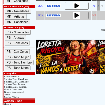
9826
PB
X
No
MIDI KARAOKES (MK)
-
-
9825
MF
PLAYBACKS (PB)
Pági
Categorías
Estilos de Baile
Solistas Fem. Castellano
Solistas Masc. Castellano
Solistas Fem. Internac.
Solistas Masc. Internac.
Grupos Castellano
Grupos Internacional
Varios
Música Clásica
AYUDAS + INFO
General