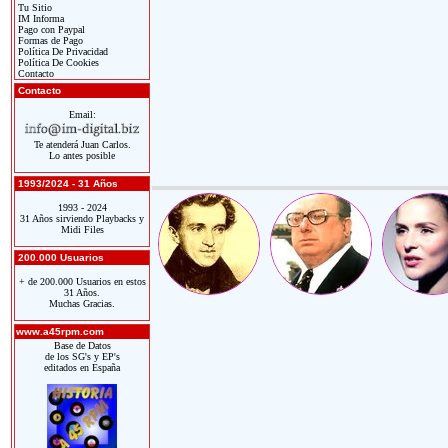
Tu Sitio
IM Informa
Pago con Paypal
Formas de Pago
Política De Privacidad
Política De Cookies
Contacto
Contacto
Email:
Te atenderá Juan Carlos.
Lo antes posible
1993/2024 - 31 Años
1993 - 2024
31 Años sirviendo Playbacks y
Midi Files
200.000 Usuarios
+ de 200.000 Usuarios en estos
31 Años.
Muchas Gracias.
www.a45rpm.com
Base de Datos
de los SG's y EP's
editados en España