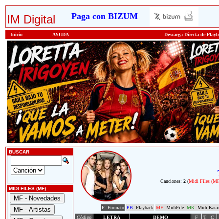
Paga con BIZUM
IM Digital
Inicio
AYUDA
Descarga Directa de Play
BUSCAR
Canciones:
2
(
Midi Files (M
MIDI FILES (MF)
F: Formato
PB:
Playback
MF:
MidiFile
MK:
Midi Kara
Código
LETRA
DEMO
F
T
C