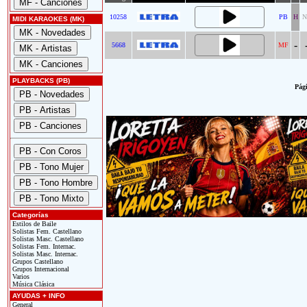
10258
PB
H
N
MIDI KARAOKES (MK)
-
5668
MF
PLAYBACKS (PB)
Pági
Categorías
Estilos de Baile
Solistas Fem. Castellano
Solistas Masc. Castellano
Solistas Fem. Internac.
Solistas Masc. Internac.
Grupos Castellano
Grupos Internacional
Varios
Música Clásica
AYUDAS + INFO
General