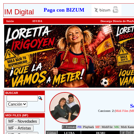
Paga con BIZUM
IM Digital
Inicio
AYUDA
Descarga Directa de Play
BUSCAR
S
Canciones:
2
(
Midi Files (M
MIDI FILES (MF)
F: Formato
PB:
Playback
MF:
MidiFile
MK:
Midi Kara
Código
LETRA
DEMO
F
T