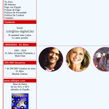
Tu Sitio
IM Informa
Pago con Paypal
Formas de Pago
Política De Privacidad
Política De Cookies
Contacto
Contacto
Email:
Te atenderá Juan Carlos.
Lo antes posible
1993/2024 - 31 Años
1993 - 2024
31 Años sirviendo Playbacks y
Midi Files
200.000 Usuarios
+ de 200.000 Usuarios en estos
31 Años.
Muchas Gracias.
www.a45rpm.com
Base de Datos
de los SG's y EP's
editados en España