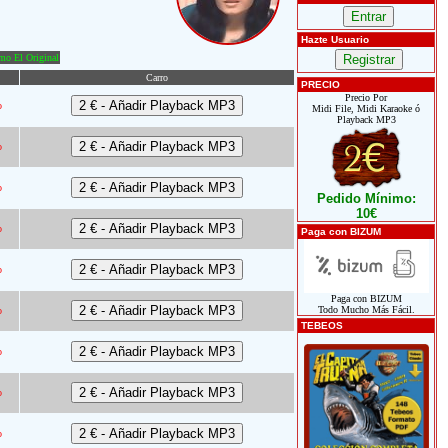
Hazte Usuario
o El Original
Carro
PRECIO
Precio Por
o
Midi File, Midi Karaoke ó
Playback MP3
o
o
Pedido Mínimo:
10€
o
Paga con BIZUM
o
Paga con BIZUM
Todo Mucho Más Fácil.
o
TEBEOS
o
o
o