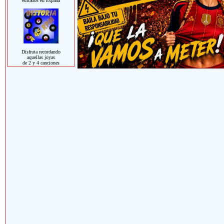
editados en España
Disfruta recordando
aquellas joyas
de 2 y 4 canciones