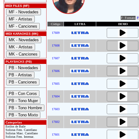
MIDI FILES (MF)
F: Formato
P
Código
LETRA
DEMO
17609
MIDI KARAOKES (MK)
17608
17607
PLAYBACKS (PB)
17606
17605
17604
17603
17602
Categorías
Estilos de Baile
Solistas Fem. Castellano
Solistas Masc. Castellano
17601
Solistas Fem. Internac.