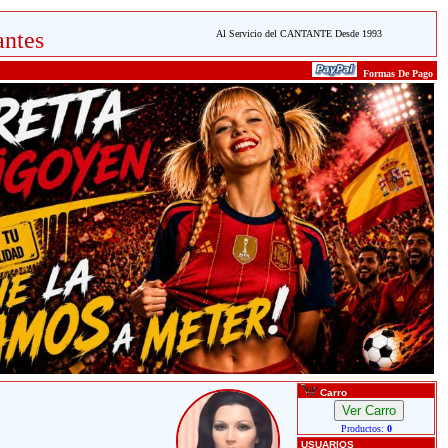
ntes
Al Servicio del CANTANTE Desde 1993
Formas De Pago
Carro
Productos:
0
USUARIOS