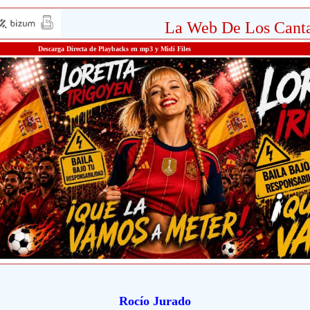
La Web De Los Canta
Descarga Directa de Playbacks en mp3 y Midi Files
Rocío Jurado