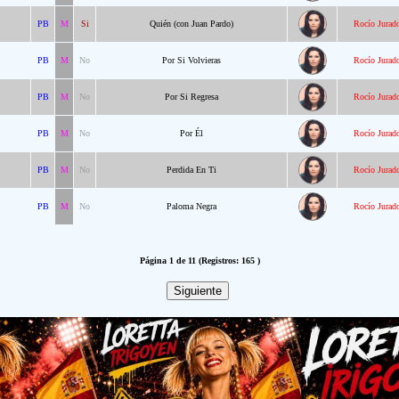
PB
M
Si
Quién (con Juan Pardo)
Rocío Jurad
PB
M
No
Por Si Volvieras
Rocío Jurad
PB
M
No
Por Si Regresa
Rocío Jurad
PB
M
No
Por Él
Rocío Jurad
PB
M
No
Perdida En Ti
Rocío Jurad
PB
M
No
Paloma Negra
Rocío Jurad
Página 1 de 11 (Registros: 165 )