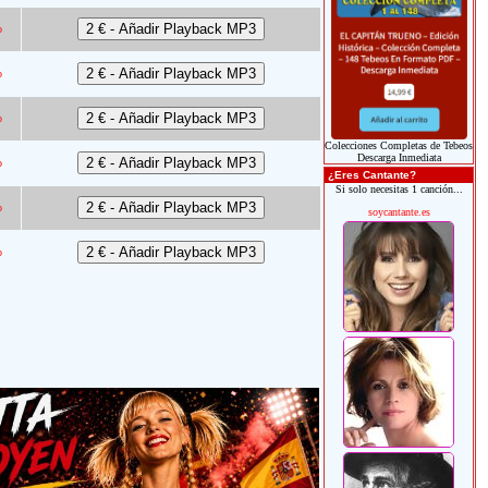
o
o
o
Colecciones Completas de Tebeos
Descarga Inmediata
o
¿Eres Cantante?
Si solo necesitas 1 canción...
o
soycantante.es
o