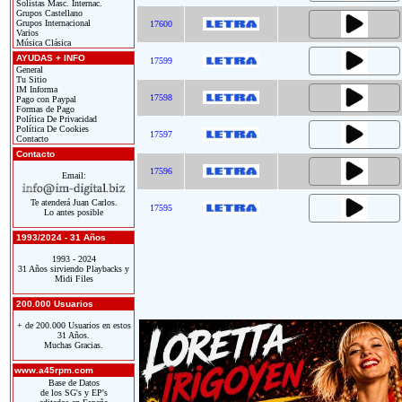
Solistas Masc. Internac.
Grupos Castellano
Grupos Internacional
17600
Varios
Música Clásica
AYUDAS + INFO
17599
General
Tu Sitio
IM Informa
17598
Pago con Paypal
Formas de Pago
Política De Privacidad
Política De Cookies
17597
Contacto
Contacto
17596
Email:
Te atenderá Juan Carlos.
17595
Lo antes posible
1993/2024 - 31 Años
1993 - 2024
31 Años sirviendo Playbacks y
Midi Files
200.000 Usuarios
+ de 200.000 Usuarios en estos
31 Años.
Muchas Gracias.
www.a45rpm.com
Base de Datos
de los SG's y EP's