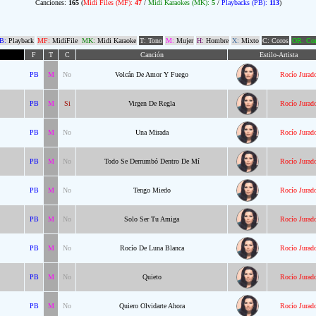
Canciones:
165
(
Midi Files (MF):
47
/
Midi Karaokes (MK):
5
/
Playbacks (PB):
113
)
B:
Playback
MF:
MidiFile
MK:
Midi Karaoke
T: Tono
M:
Mujer
H:
Hombre
X:
Mixto
C: Coros
OR: Com
F
T
C
Canción
Estilo-Artista
PB
M
No
Volcán De Amor Y Fuego
Rocío Jurad
PB
M
Si
Virgen De Regla
Rocío Jurad
PB
M
No
Una Mirada
Rocío Jurad
PB
M
No
Todo Se Derrumbó Dentro De Mí
Rocío Jurad
PB
M
No
Tengo Miedo
Rocío Jurad
PB
M
No
Solo Ser Tu Amiga
Rocío Jurad
PB
M
No
Rocío De Luna Blanca
Rocío Jurad
PB
M
No
Quieto
Rocío Jurad
PB
M
No
Quiero Olvidarte Ahora
Rocío Jurad