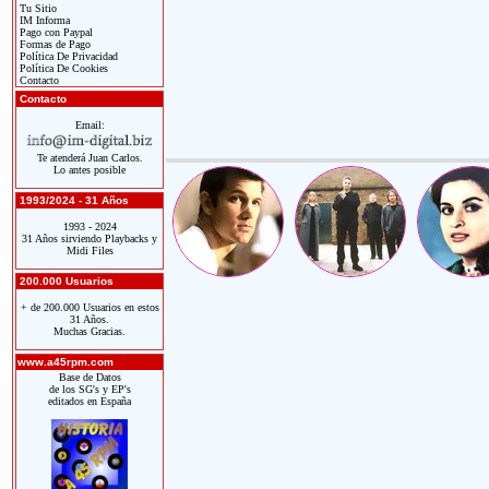
Tu Sitio
IM Informa
Pago con Paypal
Formas de Pago
Política De Privacidad
Política De Cookies
Contacto
Contacto
Email:
Te atenderá Juan Carlos.
Lo antes posible
1993/2024 - 31 Años
1993 - 2024
31 Años sirviendo Playbacks y
Midi Files
200.000 Usuarios
+ de 200.000 Usuarios en estos
31 Años.
Muchas Gracias.
www.a45rpm.com
Base de Datos
de los SG's y EP's
editados en España