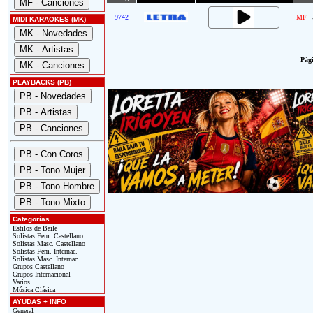
9742
MF
MIDI KARAOKES (MK)
Pági
PLAYBACKS (PB)
Categorías
Estilos de Baile
Solistas Fem. Castellano
Solistas Masc. Castellano
Solistas Fem. Internac.
Solistas Masc. Internac.
Grupos Castellano
Grupos Internacional
Varios
Música Clásica
AYUDAS + INFO
General