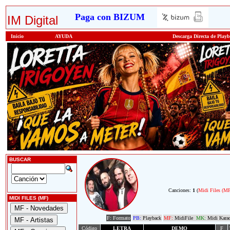
Paga con BIZUM
IM Digital
Inicio
AYUDA
Descarga Directa de Play
BUSCAR
Canciones:
1
(
Midi Files (M
MIDI FILES (MF)
F: Formato
PB:
Playback
MF:
MidiFile
MK:
Midi Kara
Código
LETRA
DEMO
F