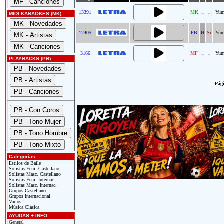
-
-
13391
MK
Yu
MIDI KARAOKES (MK)
12405
PB
H
Si
Yu
-
-
3166
MF
Yu
PLAYBACKS (PB)
Pági
Categorías
Estilos de Baile
Solistas Fem. Castellano
Solistas Masc. Castellano
Solistas Fem. Internac.
Solistas Masc. Internac.
Grupos Castellano
Grupos Internacional
Varios
Música Clásica
AYUDAS + INFO
General