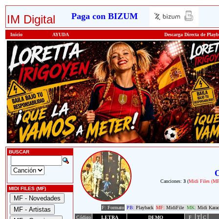
Paga con BIZUM
IM Digital
Inicio
AYUDA
Descarga Directa de Play
BUSCAR
O
Canciones:
3
(
Midi Files (M
MIDI FILES (MF)
F: Formato
PB:
Playback
MF:
MidiFile
MK:
Midi Kara
Código
LETRA
DEMO
F
T
C