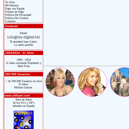
Tu Sitio
IM Informa
Pago con Paypal
Formas de Pago
Política De Privacidad
Política De Cookies
Contacto
Contacto
Email:
Te atenderá Juan Carlos.
Lo antes posible
1993/2024 - 31 Años
1993 - 2024
31 Años sirviendo Playbacks y
Midi Files
200.000 Usuarios
+ de 200.000 Usuarios en estos
31 Años.
Muchas Gracias.
www.a45rpm.com
Base de Datos
de los SG's y EP's
editados en España