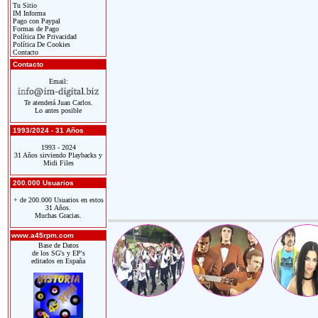
Tu Sitio
IM Informa
Pago con Paypal
Formas de Pago
Política De Privacidad
Política De Cookies
Contacto
Contacto
Email:
Te atenderá Juan Carlos.
Lo antes posible
1993/2024 - 31 Años
1993 - 2024
31 Años sirviendo Playbacks y
Midi Files
200.000 Usuarios
+ de 200.000 Usuarios en estos
31 Años.
Muchas Gracias.
www.a45rpm.com
Base de Datos
de los SG's y EP's
editados en España