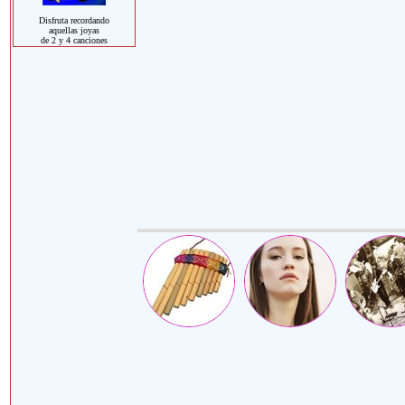
Disfruta recordando
aquellas joyas
de 2 y 4 canciones