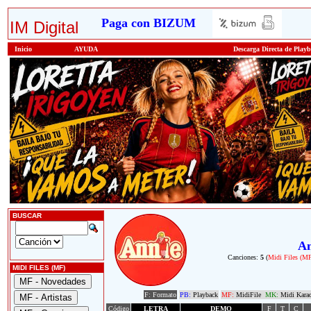
Paga con BIZUM
IM Digital
Inicio
AYUDA
Descarga Directa de Play
BUSCAR
An
Canciones:
5
(
Midi Files (M
MIDI FILES (MF)
F: Formato
PB:
Playback
MF:
MidiFile
MK:
Midi Kara
Código
LETRA
DEMO
F
T
C