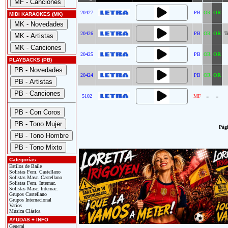
20427
PB
OR
OR
MIDI KARAOKES (MK)
20426
PB
OR
OR
T
20425
PB
OR
OR
PLAYBACKS (PB)
20424
PB
OR
OR
-
-
5102
MF
Pági
Categorías
Estilos de Baile
Solistas Fem. Castellano
Solistas Masc. Castellano
Solistas Fem. Internac.
Solistas Masc. Internac.
Grupos Castellano
Grupos Internacional
Varios
Música Clásica
AYUDAS + INFO
General