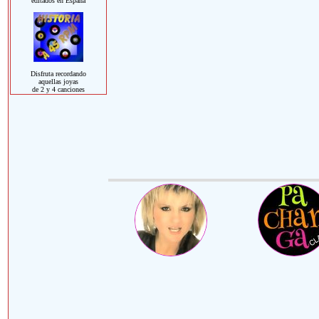
editados en España
Disfruta recordando
aquellas joyas
de 2 y 4 canciones