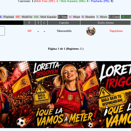
Canciones:
1
(
Midi Files (MF):
1
/
Midi Karaokes (MK):
0
/
Playbacks (PB):
0
)
B:
Playback
MF:
MidiFile
MK:
Midi Karaoke
T: Tono
M:
Mujer
H:
Hombre
X:
Mixto
C: Coros
OR: Com
F
T
C
Canción
Estilo-Artista
-
-
MF
Tabacundeña
Napaykuna
Página 1 de 1 (Registros: 1 )