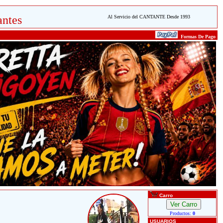
ntes
Al Servicio del CANTANTE Desde 1993
Formas De Pago
Carro
Productos:
0
USUARIOS