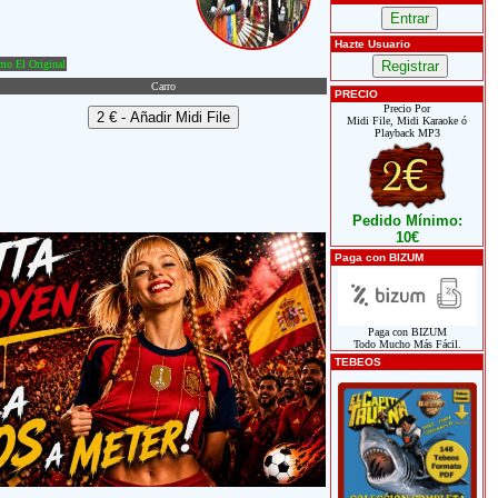
Hazte Usuario
o El Original
Carro
PRECIO
Precio Por
Midi File, Midi Karaoke ó
Playback MP3
Pedido Mínimo:
10€
Paga con BIZUM
Paga con BIZUM
Todo Mucho Más Fácil.
TEBEOS