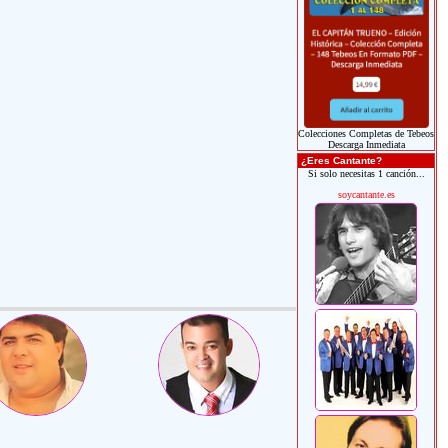
Colecciones Completas de Tebeos
Descarga Inmediata
¿Eres Cantante?
Si solo necesitas 1 canción...
soycantante.es