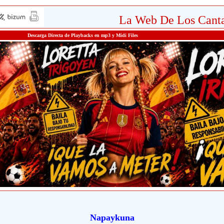
La Web De Los Canta
Descarga Directa de Playbacks en mp3 y Midi Files
Napaykuna