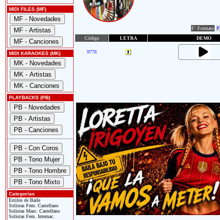
MIDI FILES (MF)
F: Formato
P
Código
LETRA
DEMO
9776
MIDI KARAOKES (MK)
PLAYBACKS (PB)
Categorías
Estilos de Baile
Solistas Fem. Castellano
Solistas Masc. Castellano
Solistas Fem. Internac.