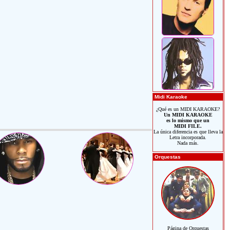
Midi Karaoke
¿Qué es un MIDI KARAOKE?
Un MIDI KARAOKE
es lo mismo que un
MIDI FILE.
La única diferencia es que lleva la
Letra incorporada.
Nada más.
Orquestas
Página de Orquestas