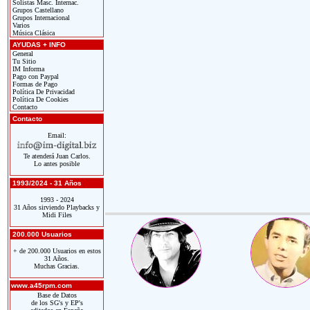
Solistas Masc. Internac.
Grupos Castellano
Grupos Internacional
Varios
Música Clásica
AYUDAS + INFO
General
Tu Sitio
IM Informa
Pago con Paypal
Formas de Pago
Política De Privacidad
Política De Cookies
Contacto
Contacto
Email:
Te atenderá Juan Carlos.
Lo antes posible
1993/2024 - 31 Años
1993 - 2024
31 Años sirviendo Playbacks y
Midi Files
200.000 Usuarios
+ de 200.000 Usuarios en estos
31 Años.
Muchas Gracias.
www.a45rpm.com
Base de Datos
de los SG's y EP's