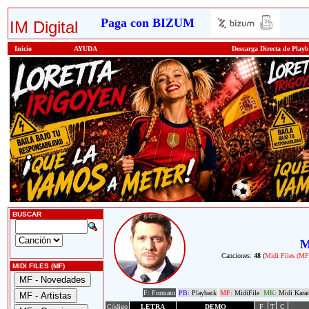
Paga con BIZUM
IM Digital
Inicio
AYUDA
Descarga Directa de Play
BUSCAR
M
Canciones:
48
(
Midi Files (MF
MIDI FILES (MF)
F: Formato
PB:
Playback
MF:
MidiFile
MK:
Midi Kara
Código
LETRA
DEMO
F
T
C