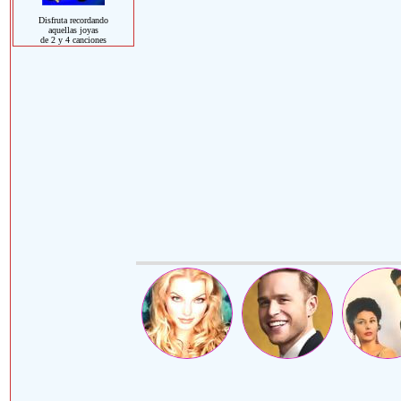
Disfruta recordando
aquellas joyas
de 2 y 4 canciones