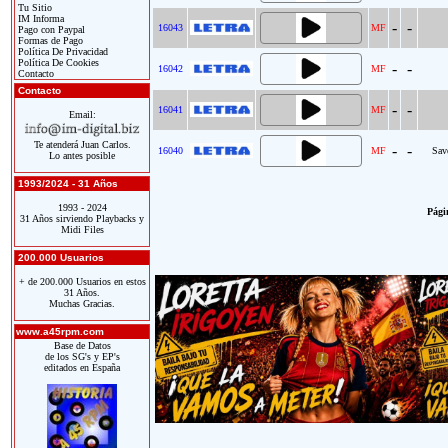
Tu Sitio
IM Informa
-
-
16043
MF
Pago con Paypal
Formas de Pago
Política De Privacidad
Política De Cookies
-
-
16042
MF
Contacto
Contacto
-
-
16041
MF
Email:
Te atenderá Juan Carlos.
-
-
16040
MF
Sav
Lo antes posible
1993/2024 - 31 Años
1993 - 2024
Págin
31 Años sirviendo Playbacks y
Midi Files
200.000 Usuarios
+ de 200.000 Usuarios en estos
31 Años.
Muchas Gracias.
www.a45rpm.com
Base de Datos
de los SG's y EP's
editados en España