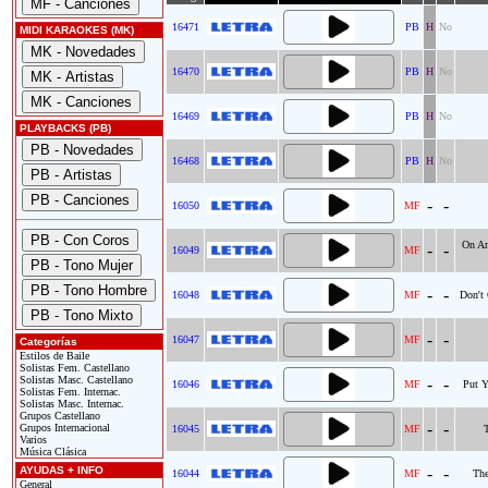
16471
PB
H
No
MIDI KARAOKES (MK)
16470
PB
H
No
16469
PB
H
No
PLAYBACKS (PB)
16468
PB
H
No
-
-
16050
MF
On An
-
-
16049
MF
-
-
16048
MF
Don't
-
-
16047
MF
Categorías
Estilos de Baile
Solistas Fem. Castellano
Solistas Masc. Castellano
-
-
16046
MF
Put 
Solistas Fem. Internac.
Solistas Masc. Internac.
Grupos Castellano
-
-
Grupos Internacional
16045
MF
T
Varios
Música Clásica
AYUDAS + INFO
-
-
16044
MF
The
General