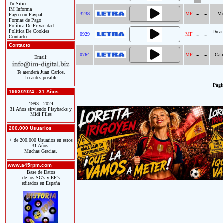
Tu Sitio
IM Informa
-
-
3238
MF
Mo
Pago con Paypal
Formas de Pago
Política De Privacidad
Política De Cookies
Dream
-
-
0929
MF
Contacto
Contacto
-
-
0764
MF
Cali
Email:
Te atenderá Juan Carlos.
Lo antes posible
Págin
1993/2024 - 31 Años
1993 - 2024
31 Años sirviendo Playbacks y
Midi Files
200.000 Usuarios
+ de 200.000 Usuarios en estos
31 Años.
Muchas Gracias.
www.a45rpm.com
Base de Datos
de los SG's y EP's
editados en España