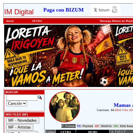
Paga con BIZUM
IM Digital
Inicio
AYUDA
Descarga Directa de Play
BUSCAR
Mamas 
Canciones:
14
(
Midi Files (M
MIDI FILES (MF)
F: Formato
PB:
Playback
MF:
MidiFile
MK:
Midi Kara
Código
LETRA
DEMO
F
T
C