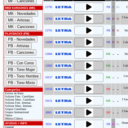
12705
PB
X
No
C
MIDI KARAOKES (MK)
I Sa
12702
PB
H
Si
12701
PB
H
Si
Mo
PLAYBACKS (PB)
12699
PB
H
Si
Cali
-
-
12666
MK
Mo
-
-
12665
MK
Cali
Loo
-
-
10157
MK
Loo
-
-
10156
MF
Categorías
Estilos de Baile
Solistas Fem. Castellano
I Sa
Solistas Masc. Castellano
-
-
10151
MK
Solistas Fem. Internac.
Solistas Masc. Internac.
Grupos Castellano
I Sa
-
-
Grupos Internacional
6993
MF
Varios
Música Clásica
Dream
AYUDAS + INFO
0929
PB
M
No
General