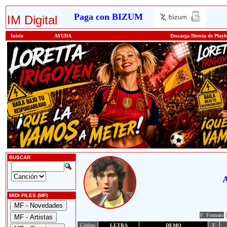
Paga con BIZUM
IM Digital
Inicio
AYUDA
Descarga Directa de Play
BUSCAR
A
MIDI FILES (MF)
F: Formato
Código
LETRA
DEMO
F