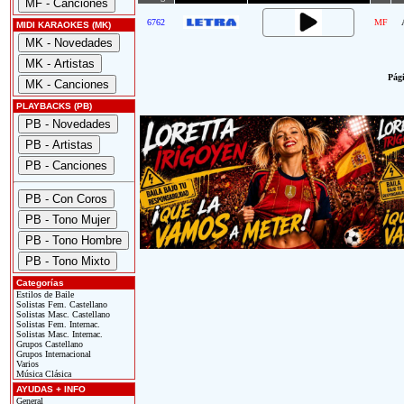
6762
MF
MIDI KARAOKES (MK)
Pági
PLAYBACKS (PB)
Categorías
Estilos de Baile
Solistas Fem. Castellano
Solistas Masc. Castellano
Solistas Fem. Internac.
Solistas Masc. Internac.
Grupos Castellano
Grupos Internacional
Varios
Música Clásica
AYUDAS + INFO
General