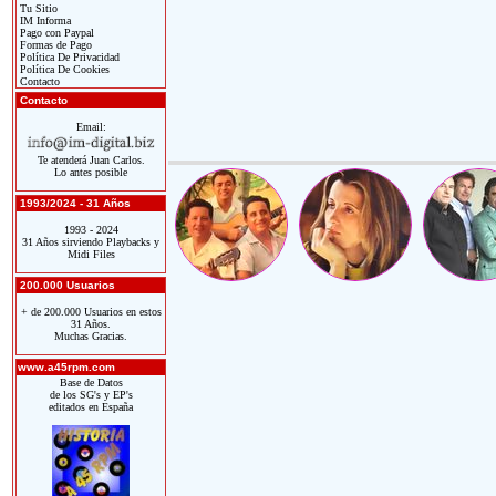
Tu Sitio
IM Informa
Pago con Paypal
Formas de Pago
Política De Privacidad
Política De Cookies
Contacto
Contacto
Email:
Te atenderá Juan Carlos.
Lo antes posible
1993/2024 - 31 Años
1993 - 2024
31 Años sirviendo Playbacks y
Midi Files
200.000 Usuarios
+ de 200.000 Usuarios en estos
31 Años.
Muchas Gracias.
www.a45rpm.com
Base de Datos
de los SG's y EP's
editados en España