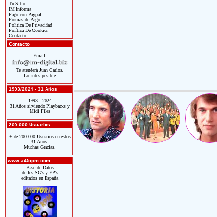
Tu Sitio
IM Informa
Pago con Paypal
Formas de Pago
Política De Privacidad
Política De Cookies
Contacto
Contacto
Email:
Te atenderá Juan Carlos.
Lo antes posible
1993/2024 - 31 Años
1993 - 2024
31 Años sirviendo Playbacks y
Midi Files
200.000 Usuarios
+ de 200.000 Usuarios en estos
31 Años.
Muchas Gracias.
www.a45rpm.com
Base de Datos
de los SG's y EP's
editados en España