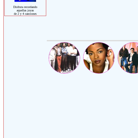
Disfruta recordando
aquellas joyas
de 2 y 4 canciones