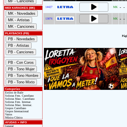
-
-
14427
MK
MIDI KARAOKES (MK)
-
-
13876
MK
PLAYBACKS (PB)
Pági
Categorías
Estilos de Baile
Solistas Fem. Castellano
Solistas Masc. Castellano
Solistas Fem. Internac.
Solistas Masc. Internac.
Grupos Castellano
Grupos Internacional
Varios
Música Clásica
AYUDAS + INFO
General