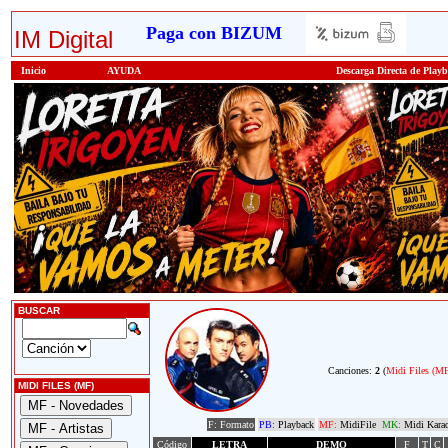
Paga con BIZUM
IM Digital
Inicio
AYUDA
Descarga Directa de Play
BUSCAR
Canciones:
2
(
Midi Files (M
MIDI FILES (MF)
F: Formato
PB:
Playback
MF:
MidiFile
MK:
Midi Kara
Código
LETRA
DEMO
F
T
C